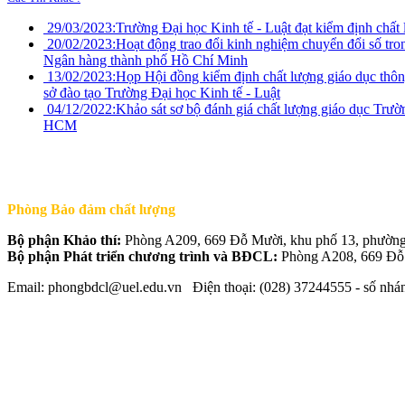
29/03/2023:
Trường Đại học Kinh tế - Luật đạt kiểm định chất 
20/02/2023:
Hoạt động trao đổi kinh nghiệm chuyển đổi số tron
Ngân hàng thành phố Hồ Chí Minh
13/02/2023:
Họp Hội đồng kiểm định chất lượng giáo dục thôn
sở đào tạo Trường Đại học Kinh tế - Luật
04/12/2022:
Khảo sát sơ bộ đánh giá chất lượng giáo dục Trư
HCM
Phòng Bảo đảm chất lượng
Bộ phận Khảo thí:
Phòng A209, 669 Đỗ Mười, khu phố 13, phườ
Bộ phận Phát triển chương trình và BĐCL:
Phòng A208, 669 Đỗ
Email: phongbdcl@uel.edu.vn Điện thoại: (028) 37244555 - số nhá