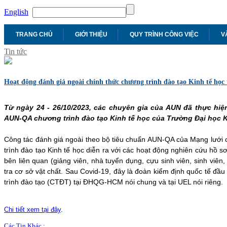
English
TRANG CHỦ
GIỚI THIỆU
QUY TRÌNH CÔNG VIỆC
V
Tin tức
Hoạt động đánh giá ngoài chính thức chương trình đào tạo Kinh tế họ
Từ ngày 24 - 26/10/2023, các chuyên gia của AUN đã thực hiệ
AUN-QA chương trình đào tạo Kinh tế học của Trường Đại học Ki
Công tác đánh giá ngoài theo bộ tiêu chuẩn AUN-QA của Mạng lưới
trình đào tạo Kinh tế học diễn ra với các hoạt động nghiên cứu hồ sơ
bên liên quan (giảng viên, nhà tuyển dụng, cựu sinh viên, sinh viên, 
tra cơ sở vật chất. Sau Covid-19, đây là đoàn kiểm định quốc tế đầu
trình đào tạo (CTĐT) tại ĐHQG-HCM nói chung và tại UEL nói riêng.
Chi tiết xem tại đây
.
Các Tin Khác :