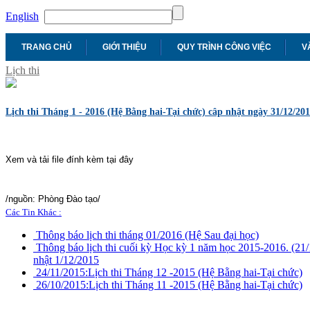
English
TRANG CHỦ
GIỚI THIỆU
QUY TRÌNH CÔNG VIỆC
V
Lịch thi
Lịch thi Tháng 1 - 2016 (Hệ Bằng hai-Tại chức) câp nhật ngày 31/12/20
Xem và tải file đính kèm tại đây
/nguồn: Phòng Đào tạo/
Các Tin Khác :
Thông báo lịch thi tháng 01/2016 (Hệ Sau đại học)
Thông báo lịch thi cuối kỳ Học kỳ 1 năm học 2015-2016. (21
nhật 1/12/2015
24/11/2015:
Lịch thi Tháng 12 -2015 (Hệ Bằng hai-Tại chức)
26/10/2015:
Lịch thi Tháng 11 -2015 (Hệ Bằng hai-Tại chức)