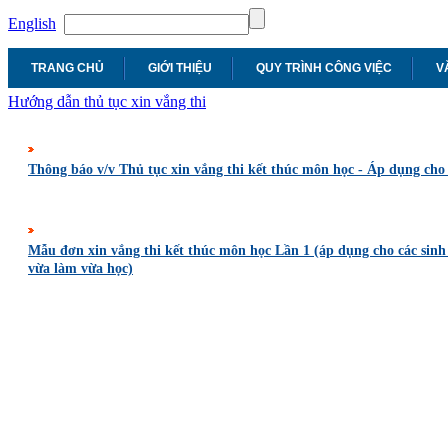
English
TRANG CHỦ
GIỚI THIỆU
QUY TRÌNH CÔNG VIỆC
V
Hướng dẫn thủ tục xin vắng thi
Thông báo v/v Thủ tục xin vắng thi kết thúc môn học - Áp dụng cho
Mẫu đơn xin vắng thi kết thúc môn học Lần 1 (áp dụng cho các sinh 
vừa làm vừa học)