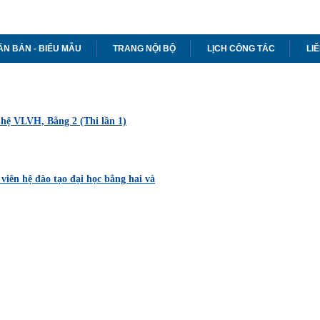
ĂN BẢN - BIỂU MẪU
TRANG NỘI BỘ
LỊCH CÔNG TÁC
LI
 hệ VLVH, Bằng 2 (Thi lần 1)
viên hệ đào tạo đại học bằng hai và