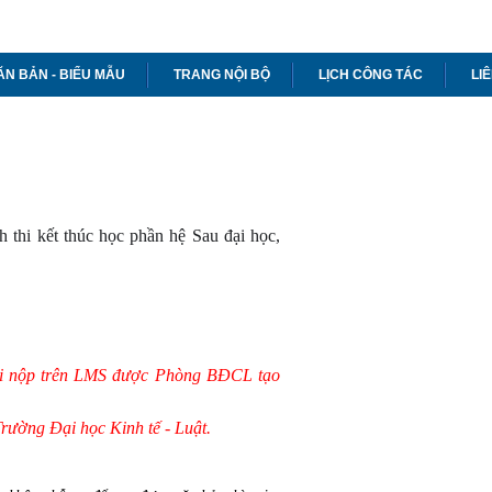
ĂN BẢN - BIỂU MẪU
TRANG NỘI BỘ
LỊCH CÔNG TÁC
LI
h thi kết thúc học phần hệ Sau đại học,
 thi nộp trên LMS được Phòng BĐCL tạo
 Trường Đại học Kinh tế - Luật.