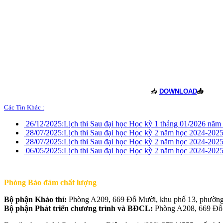
📥
DOWNLOAD
📥
Các Tin Khác :
26/12/2025:
Lịch thi Sau đại học Học kỳ 1 tháng 01/2026 nă
28/07/2025:
Lịch thi Sau đại học Học kỳ 2 năm học 2024-2025
28/07/2025:
Lịch thi Sau đại học Học kỳ 2 năm học 2024-2025
06/05/2025:
Lịch thi Sau đại học Học kỳ 2 năm học 2024-2025
Phòng Bảo đảm chất lượng
Bộ phận Khảo thí:
Phòng A209, 669 Đỗ Mười, khu phố 13, phườ
Bộ phận Phát triển chương trình và BĐCL:
Phòng A208, 669 Đỗ