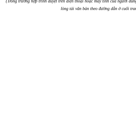
(Trong trường hợp trình duyệt trên điện thoại hoặc máy tính của người dùn
lòng tải văn bản theo đường dẫn ở cuối tran